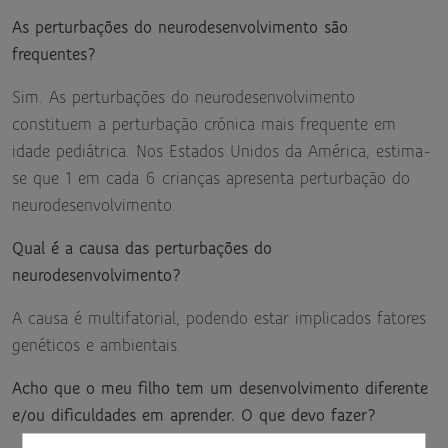
As perturbações do neurodesenvolvimento são
frequentes?
Sim. As perturbações do neurodesenvolvimento
constituem a perturbação crónica mais frequente em
idade pediátrica. Nos Estados Unidos da América, estima-
se que 1 em cada 6 crianças apresenta perturbação do
neurodesenvolvimento.
Qual é a causa das perturbações do
neurodesenvolvimento?
A causa é multifatorial, podendo estar implicados fatores
genéticos e ambientais.
Acho que o meu filho tem um desenvolvimento diferente
e/ou dificuldades em aprender. O que devo fazer?