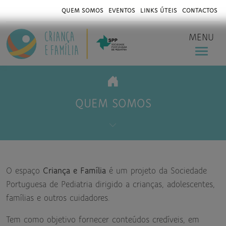
QUEM SOMOS
EVENTOS
LINKS ÚTEIS
CONTACTOS
MENU
QUEM SOMOS
O espaço
Criança e Família
é um projeto da Sociedade
Portuguesa de Pediatria dirigido a crianças, adolescentes,
famílias e outros cuidadores.
Tem como objetivo fornecer conteúdos credíveis, em