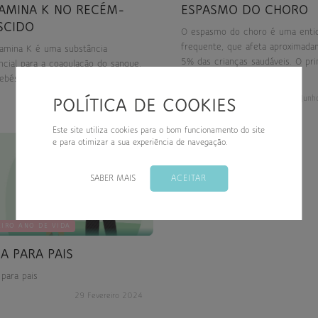
TAMINA K NO RECÉM-
ESPASMO DO CHORO
SCIDO
O espasmo do choro é uma enti
frequente, que afeta aproximad
tamina K é uma substância
down
5% das crianças saudáveis. O pri
ncial para a coagulação do sangue.
episódio surge, habitualmente, e
ebés nascem com níveis baixos de
down
os 6 e os 18 meses, mas pode
mina K porque a passagem através
01 Fevereiro 2026
30 Junh
POLÍTICA DE COOKIES
estender-se até aos 6 anos. Em
lacenta é muito limitada. Para além
benignos, estes episódios podem
o, o leite materno contém apenas
Este site utiliza cookies para o bom funcionamento do site
assustadores para os cuidadores,
enas quantidades desta vitamina.
e para otimizar a sua experiência de navegação.
down
que é essencial compreender o 
e modo, todos os recém-nascidos
são e como se deve agir.
um risco aumentado de
SABER MAIS
ACEITAR
rragia. Esta condição é chamada
oença hemorrágica do recém-
ido.
EIRO ANO DE VIDA
IA PARA PAIS
 para pais
29 Fevereiro 2024