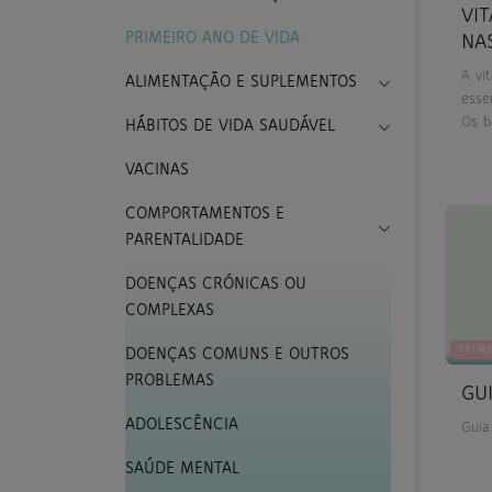
VI
PRIMEIRO ANO DE VIDA
NA
A vi
Toggle Drop
ALIMENTAÇÃO E SUPLEMENTOS
esse
Os b
Toggle Drop
HÁBITOS DE VIDA SAUDÁVEL
vita
da p
VACINAS
diss
COMPORTAMENTOS E
pequ
Toggle Drop
Dest
PARENTALIDADE
têm 
hemo
DOENÇAS CRÓNICAS OU
de d
COMPLEXAS
nasc
PRIM
DOENÇAS COMUNS E OUTROS
PROBLEMAS
GU
ADOLESCÊNCIA
Guia
SAÚDE MENTAL