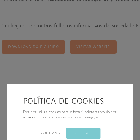
down
Conheça este e outros folhetos informativos da Sociedade Po
down
DOWNLOAD DO FICHEIRO
VISITAR WEBSITE
down
POLÍTICA DE COOKIES
Este site utiliza cookies para o bom funcionamento do site
e para otimizar a sua experiência de navegação.
SABER MAIS
ACEITAR