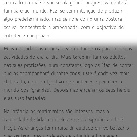
centrado na mãe e vai-se alargando progressivamente à
família e ao mundo. Faz-se sem intenção de produzir
algo predeterminado, mas sempre como uma postura
activa, concentrada e empenhada, com o objectivo de
entreter e dar prazer.
Mais crescidas, as crianças vão imitando os pais, nas suas
actividades do dia-a-dia. Mais tarde imitam os adultos
nas suas profissões, num constante jogo de “faz de conta”
que as acompanhará durante anos. Este é cada vez mais
elaborado, com o objectivo de conhecer e perceber o
mundo dos “grandes”. Depois irão encenar os seus heróis
e as suas fantasias.
Na infância os sentimentos são intensos, mas a
capacidade de lidar com eles e de os exprimir ainda é
frágil. As crianças têm muita dificuldade em verbalizar o
que sentem, mesmo depois de adquirir a linguagem.