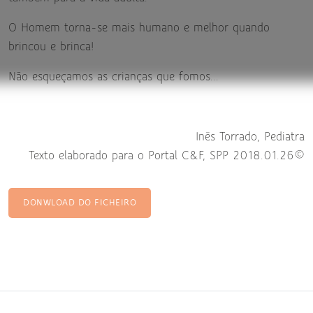
O Homem torna-se mais humano e melhor quando
brincou e brinca!
Não esqueçamos as crianças que fomos...
Inês Torrado, Pediatra
Texto elaborado para o Portal C&F, SPP 2018.01.26©
DONWLOAD DO FICHEIRO