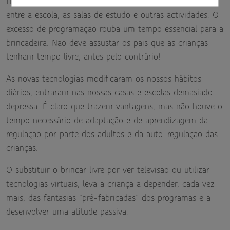
Hoje muitas crianças tem o dia a dia demasiado regrado
entre a escola, as salas de estudo e outras actividades. O
excesso de programação rouba um tempo essencial para a
brincadeira. Não deve assustar os pais que as crianças
tenham tempo livre, antes pelo contrário!
As novas tecnologias modificaram os nossos hábitos
diários, entraram nas nossas casas e escolas demasiado
depressa. É claro que trazem vantagens, mas não houve o
tempo necessário de adaptação e de aprendizagem da
regulação por parte dos adultos e da auto-regulação das
crianças.
O substituir o brincar livre por ver televisão ou utilizar
tecnologias virtuais, leva a criança a depender, cada vez
mais, das fantasias “pré-fabricadas” dos programas e a
desenvolver uma atitude passiva.