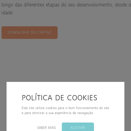
longo das diferentes etapas do seu desenvolvimento, desde 
idade.
down
DOWNLOAD DO CARTAZ
down
down
POLÍTICA DE COOKIES
Este site utiliza cookies para o bom funcionamento do site
e para otimizar a sua experiência de navegação.
SABER MAIS
ACEITAR