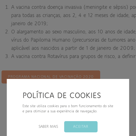
A vacina contra doença invasiva (meningite e sépsis) po
para todas as crianças, aos 2, 4 e 12 meses de idade, ap
down
janeiro de 2019;
O alargamento ao sexo masculino, aos 10 anos de idade,
down
vírus do Papiloma Humano (precursoras de tumores ano-
aplicável aos nascidos a partir de 1 de janeiro de 2009;
A vacina contra Rotavírus para grupos de risco, a defi
down
PROGRAMA NACIONAL DE VACINAÇÃO 2020
POLÍTICA DE COOKIES
Este site utiliza cookies para o bom funcionamento do site
e para otimizar a sua experiência de navegação.
SABER MAIS
ACEITAR