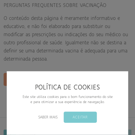
PERGUNTAS FREQUENTES SOBRE VACINAÇÃO
O conteúdo desta página é meramente informativo e
educativo, e não foi elaborado para substituir ou
modificar as prescrições ou indicações do seu médico ou
outro profissional de saúde. Igualmente não se destina a
definir se uma determinada vacina é adequada para uma
determinada pessoa.
PERGUNTAS FREQUENTES SOBRE VACINAÇÃO
POLÍTICA DE COOKIES
Este site utiliza cookies para o bom funcionamento do site
e para otimizar a sua experiência de navegação.
SABER MAIS
ACEITAR