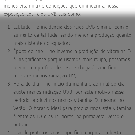
menos vitamina) e condições que diminuam a nossa
exposição aos raios UVB tais como:
Latitude - a incidência dos raios UVB diminui com o
aumento da latitude, sendo menor a produção quanto
mais distante do equador;
Época do ano - no inverno a produção de vitamina D
é insignificante porque usamos mais roupa, passamos
menos tempo fora de casa e chega à superfície
terrestre menos radiação UV;
Hora do dia – no início da manhã e ao final do dia
existe menos radiação UVB, por este motivo nesse
período produzimos menos vitamina D, mesmo no
Verão. O horário ideal para produzirmos esta vitamina
é entre as 10 e as 15 horas, na primavera, verão e
outono.
Uso de protetor solar, superfície corporal coberta